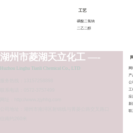
工艺
磷酸二氢钠
热销化工产品
二乙二醇
二甲基乙酰胺
冰醋酸
正磷酸
湖州市菱湖天立化工 —-
无水乙醇
液碱
Huzhou Linghu Tianli Chemical Co., LTD
网
渗透剂
产
次氯酸钠
服务热线：13157258898
公
柠檬酸
工
联系电话
：0
572-3757499
无水硫酸钠
应
网址：http://www.zjyhhg.com
甲酸
新
公司地址：湖州市南浔区射锦线与菁菱公路交叉路口
联
往南约260米